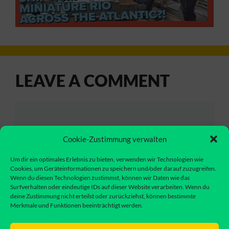
LEAVE A COMMENT
Comment
Cookie-Zustimmung verwalten
Um dir ein optimales Erlebnis zu bieten, verwenden wir Technologien wie
Cookies, um Geräteinformationen zu speichern und/oder darauf zuzugreifen.
Wenn du diesen Technologien zustimmst, können wir Daten wie das
Surfverhalten oder eindeutige IDs auf dieser Website verarbeiten. Wenn du
deine Zustimmung nicht erteilst oder zurückziehst, können bestimmte
Merkmale und Funktionen beeinträchtigt werden.
Name