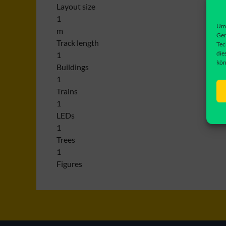
Layout size
1
Um 
m
Ger
Track length
Tec
die
1
kön
Buildings
1
Trains
1
LEDs
1
Trees
1
Figures