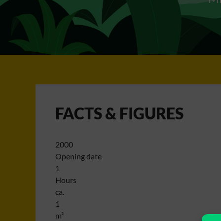
FACTS & FIGURES
2000
Opening date
1
Hours
ca.
1
m²