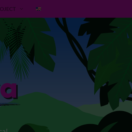
ROJECT
ca!