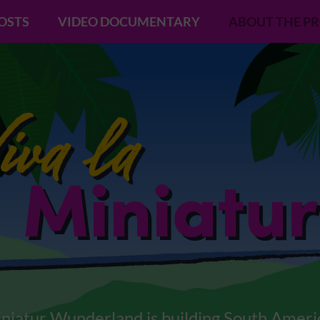
POSTS
VIDEO DOCUMENTARY
ABOUT THE P
niatur Wunderland is building South Ameri