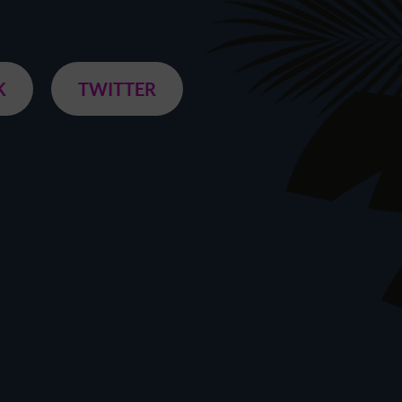
K
TWITTER