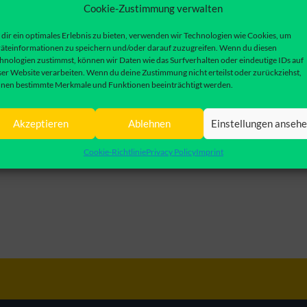
Cookie-Zustimmung verwalten
dir ein optimales Erlebnis zu bieten, verwenden wir Technologien wie Cookies, um
äteinformationen zu speichern und/oder darauf zuzugreifen. Wenn du diesen
hnologien zustimmst, können wir Daten wie das Surfverhalten oder eindeutige IDs auf
ser Website verarbeiten. Wenn du deine Zustimmung nicht erteilst oder zurückziehst,
nen bestimmte Merkmale und Funktionen beeinträchtigt werden.
Akzeptieren
Ablehnen
Einstellungen anseh
Cookie-Richtlinie
Privacy Policy
Imprint