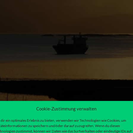
Cookie-Zustimmung verwalten
dir ein optimales Erlebnis zu bieten, verwenden wir Technologien wie Cookies, um
äteinformationen zu speichern und/oder darauf zuzugreifen. Wenn du diesen
hnologien zustimmst, können wir Daten wie das Surfverhalten oder eindeutige IDs auf