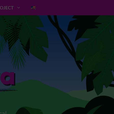
ROJECT
ca!