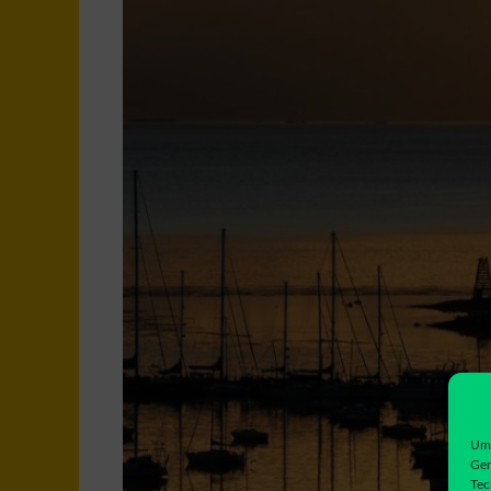
Um 
Ger
Tec