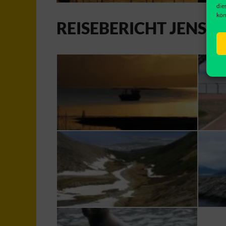
die
kön
REISEBERICHT JENS 