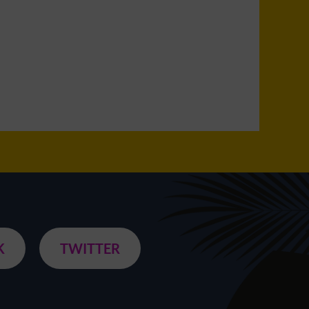
K
TWITTER