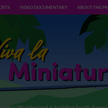
POSTS
VIDEO DOCUMENTARY
ABOUT THE P
niatur Wunderland is building South Ameri