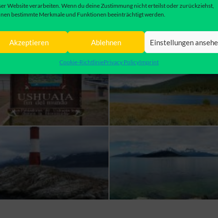
ser Website verarbeiten. Wenn du deine Zustimmung nicht erteilst oder zurückziehst,
nen bestimmte Merkmale und Funktionen beeinträchtigt werden.
FEUERLAND
Akzeptieren
Ablehnen
Einstellungen anseh
Cookie-Richtlinie
Privacy Policy
Imprint