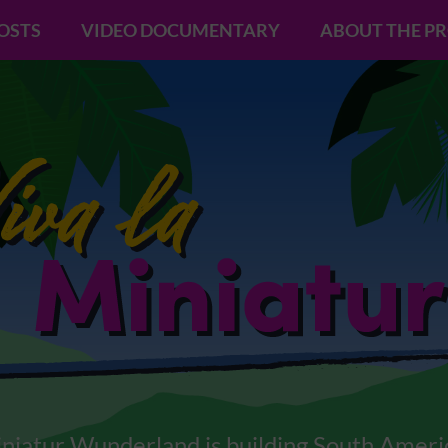
POSTS
VIDEO DOCUMENTARY
ABOUT THE P
niatur Wunderland is building South Ameri