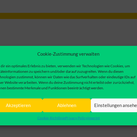
Cookie-Zustimmung verwalten
dir ein optimales Erlebnis zu bieten, verwenden wir Technologien wie Cookies, um
äteinformationen zu speichern und/oder darauf zuzugreifen. Wenn du diesen
hnologien zustimmst, können wir Daten wie das Surfverhalten oder eindeutige IDs auf
ser Website verarbeiten. Wenn du deine Zustimmung nicht erteilst oder zurückziehst,
nen bestimmte Merkmale und Funktionen beeinträchtigt werden.
Akzeptieren
Ablehnen
Einstellungen anseh
Cookie-Richtlinie
Privacy Policy
Imprint