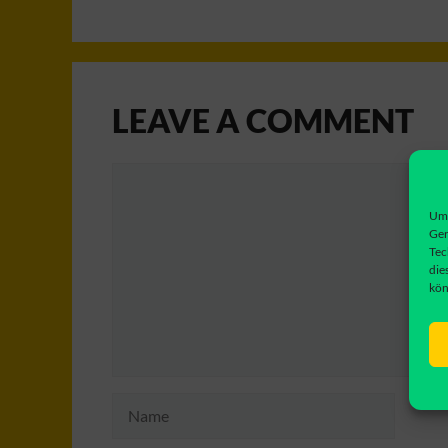
LEAVE A COMMENT
Comment
Um 
Ger
Tec
die
kön
Name