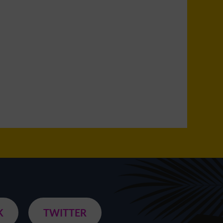
K
TWITTER