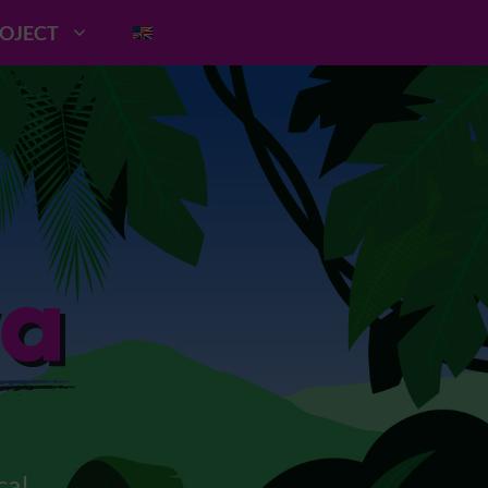
ROJECT
ca!