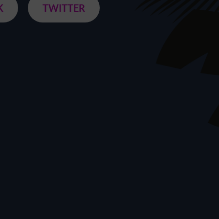
K
TWITTER