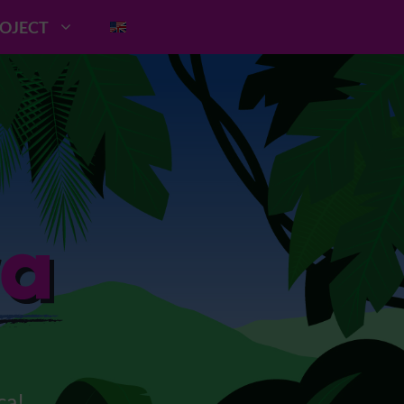
ROJECT
ca!