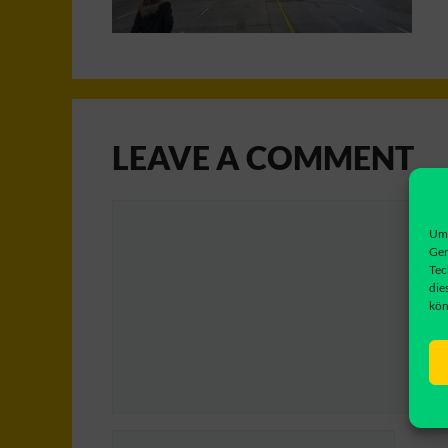
LEAVE A COMMENT
Comment
Um 
Ger
Tec
die
kön
Name