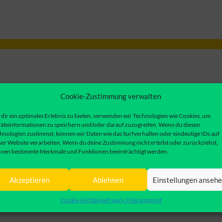
Cookie-Zustimmung verwalten
dir ein optimales Erlebnis zu bieten, verwenden wir Technologien wie Cookies, um
äteinformationen zu speichern und/oder darauf zuzugreifen. Wenn du diesen
hnologien zustimmst, können wir Daten wie das Surfverhalten oder eindeutige IDs auf
ser Website verarbeiten. Wenn du deine Zustimmung nicht erteilst oder zurückziehst,
nen bestimmte Merkmale und Funktionen beeinträchtigt werden.
Akzeptieren
Ablehnen
Einstellungen anseh
Cookie-Richtlinie
Privacy Policy
Imprint