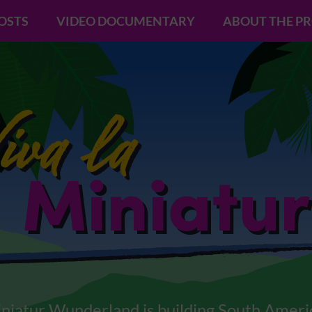
POSTS
VIDEO DOCUMENTARY
ABOUT THE P
niatur Wunderland is building South Ameri