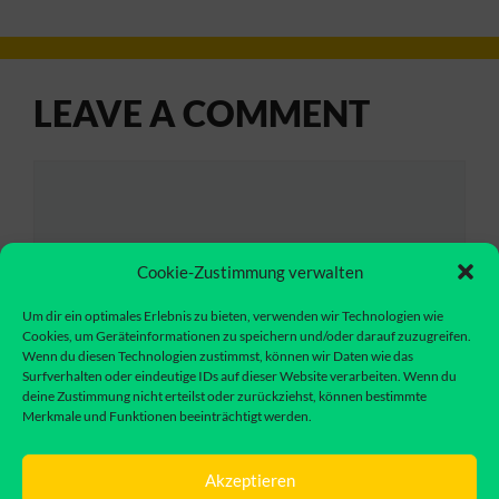
LEAVE A COMMENT
Comment
Cookie-Zustimmung verwalten
Um dir ein optimales Erlebnis zu bieten, verwenden wir Technologien wie
Cookies, um Geräteinformationen zu speichern und/oder darauf zuzugreifen.
Wenn du diesen Technologien zustimmst, können wir Daten wie das
Surfverhalten oder eindeutige IDs auf dieser Website verarbeiten. Wenn du
deine Zustimmung nicht erteilst oder zurückziehst, können bestimmte
Merkmale und Funktionen beeinträchtigt werden.
Name
Akzeptieren
Email