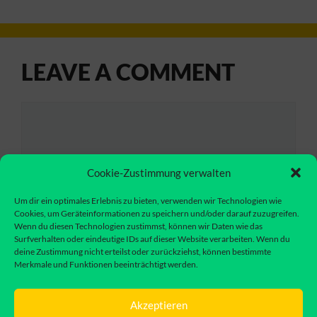
LEAVE A COMMENT
Comment
Cookie-Zustimmung verwalten
Um dir ein optimales Erlebnis zu bieten, verwenden wir Technologien wie
Cookies, um Geräteinformationen zu speichern und/oder darauf zuzugreifen.
Wenn du diesen Technologien zustimmst, können wir Daten wie das
Surfverhalten oder eindeutige IDs auf dieser Website verarbeiten. Wenn du
deine Zustimmung nicht erteilst oder zurückziehst, können bestimmte
Merkmale und Funktionen beeinträchtigt werden.
Name
Akzeptieren
Email