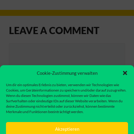
LEAVE A COMMENT
Comment
Cookie-Zustimmung verwalten
Um dir ein optimales Erlebnis zu bieten, verwenden wir Technologien wie
Cookies, um Geräteinformationen zu speichern und/oder darauf zuzugreifen.
Wenn du diesen Technologien zustimmst, können wir Daten wie das
Surfverhalten oder eindeutige IDs auf dieser Website verarbeiten. Wenn du
deine Zustimmung nicht erteilst oder zurückziehst, können bestimmte
Merkmale und Funktionen beeinträchtigt werden.
Name
Akzeptieren
Email