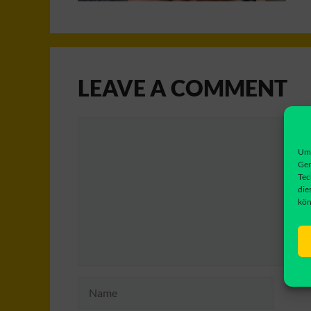
LEAVE A COMMENT
Comment
Um 
Ger
Tec
die
kön
Name