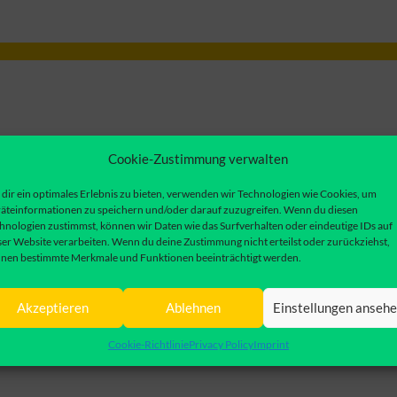
Cookie-Zustimmung verwalten
dir ein optimales Erlebnis zu bieten, verwenden wir Technologien wie Cookies, um
äteinformationen zu speichern und/oder darauf zuzugreifen. Wenn du diesen
hnologien zustimmst, können wir Daten wie das Surfverhalten oder eindeutige IDs auf
ser Website verarbeiten. Wenn du deine Zustimmung nicht erteilst oder zurückziehst,
nen bestimmte Merkmale und Funktionen beeinträchtigt werden.
Akzeptieren
Ablehnen
Einstellungen anseh
Cookie-Richtlinie
Privacy Policy
Imprint