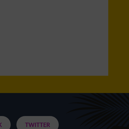
K
TWITTER