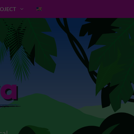
ROJECT
ca!