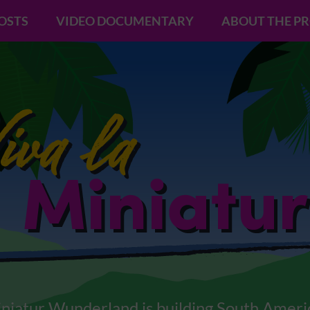
POSTS
VIDEO DOCUMENTARY
ABOUT THE P
niatur Wunderland is building South Ameri